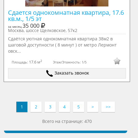
Сдается однокомнатная квартира, 17.6 
кв.м., 1/5 эт
35 000
за месяц
Москва, шоссе Щелковское, 57к2
Сдаётся уютная однокомнатная квартира 38м2 в
шаговой доступности ( 8 минут ) от метро Лермонт
овск...
2
17.6 м
Площадь:
Этаж/Этажность:
1/5
Заказать звонок
1
2
3
4
5
>
>>
Всего на странице: 470