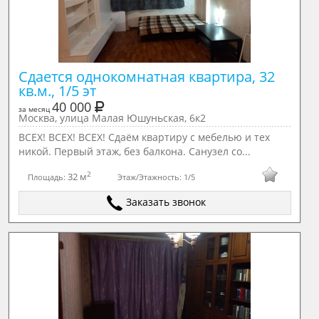
Сдается однокомнатная квартира, 32 
кв.м., 1/5 эт
40 000
за месяц
Москва, улица Малая Юшуньская, 6к2
ВСЕХ! ВСЕХ! ВСЕХ! Сдаём квартиру с мебелью и тех
никой. Первый этаж, без балкона. Санузел со...
2
32 м
Площадь:
Этаж/Этажность:
1/5
Заказать звонок