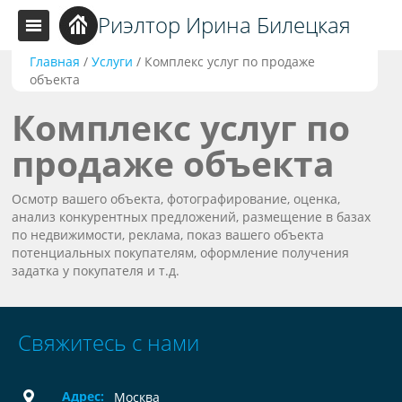
Риэлтор Ирина Билецкая
Главная
/
Услуги
/
Комплекс услуг по продаже
объекта
Комплекс услуг по
продаже объекта
Осмотр вашего объекта, фотографирование, оценка,
анализ конкурентных предложений, размещение в базах
по недвижимости, реклама, показ вашего объекта
потенциальных покупателям, оформление получения
задатка у покупателя и т.д.
Свяжитесь с нами
Адрес:
Москва